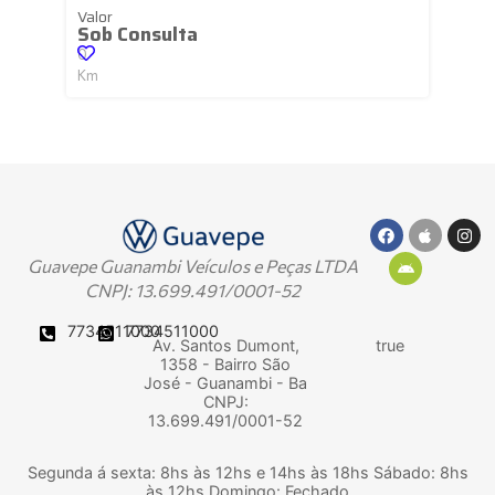
Valor
Sob Consulta
0
Km
Guavepe Guanambi Veículos e Peças LTDA
CNPJ: 13.699.491/0001-52
7734511000
7734511000
Av. Santos Dumont,
true
1358 - Bairro São
José - Guanambi - Ba
CNPJ:
13.699.491/0001-52
Segunda á sexta: 8hs às 12hs e 14hs às 18hs Sábado: 8hs
às 12hs Domingo: Fechado