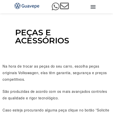
Nossa História
Peças e acessóri
Vendas diretas
Código de Conduta e Ética
PEÇAS E
ACESSÓRIOS
Na hora de trocar as peças do seu carro, escolha peças
originais Volkswagen, elas têm garantia, segurança e preços
competitivos.
São produzidas de acordo com os mais avançados controles
de qualidade e rigor tecnológico.
Caso esteja procurando alguma peça clique no botão ”Solicite